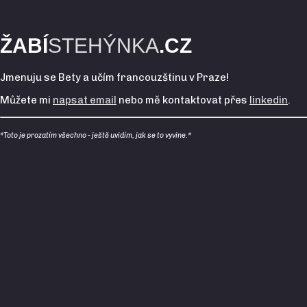
ŽABÍ
STEHÝNKA
.CZ
Jmenuju se Bety a učím francouzštinu v Praze!
Můžete mi
napsat email
nebo mě kontaktovat přes
linkedin
.
*Toto je prozatím všechno - ještě uvidím, jak se to vyvine.*